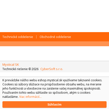
Technické oddelenie
Obchodné oddelenie
Mystical SK
CyberSoft s.r.o.
Technické riešenie © 2026
K prevádzke nášho webu eshop.mystical.sk využívame takzvané cookies.
Cookies sú súbory slúžiace na prispôsobenie obsahu webu, na meranie
jeho funkčnosti a všeobecne na zaistenie vašej maximálnej spokojnosti.
Používaním tohto webu súhlasíte so spôsobom, akým s cookies
nakladáme.
Viac informácií...
Súhlasím