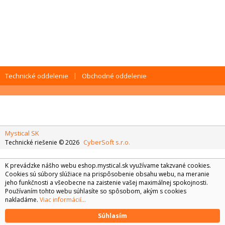
Technické oddelenie
Obchodné oddelenie
Mystical SK
CyberSoft s.r.o.
Technické riešenie © 2026
K prevádzke nášho webu eshop.mystical.sk využívame takzvané cookies.
Cookies sú súbory slúžiace na prispôsobenie obsahu webu, na meranie
jeho funkčnosti a všeobecne na zaistenie vašej maximálnej spokojnosti.
Používaním tohto webu súhlasíte so spôsobom, akým s cookies
nakladáme.
Viac informácií...
Súhlasím