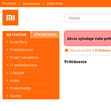
Produkty
Dokumenty
Vaša firma
KATEGÓRIE
VÝROBCOVIA
Akcia vyžaduje Vaše prih
Smartfóny
Príslušenstvo
Hlavná strana
Prihlásen
Smart zariadenia
Prihlásenie
IT príslušenstvo
Lifestyle
Audio
Powerbanky
Router