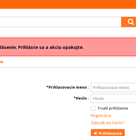
lásenie. Prihláste sa a akciu opakujte.
ie
Prihlasovacie meno
Heslo
Trvalé prihlásenie
Registrácia
Zabudli ste heslo?
Prihlásenie