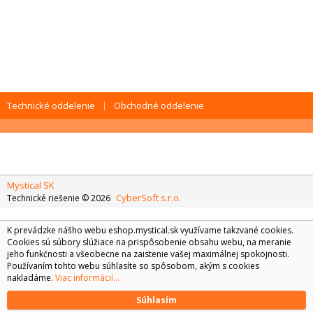
Technické oddelenie
Obchodné oddelenie
Mystical SK
CyberSoft s.r.o.
Technické riešenie © 2026
K prevádzke nášho webu eshop.mystical.sk využívame takzvané cookies.
Cookies sú súbory slúžiace na prispôsobenie obsahu webu, na meranie
jeho funkčnosti a všeobecne na zaistenie vašej maximálnej spokojnosti.
Používaním tohto webu súhlasíte so spôsobom, akým s cookies
nakladáme.
Viac informácií...
Súhlasím