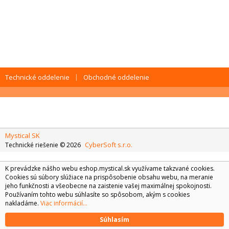
Technické oddelenie
Obchodné oddelenie
Mystical SK
CyberSoft s.r.o.
Technické riešenie © 2026
K prevádzke nášho webu eshop.mystical.sk využívame takzvané cookies.
Cookies sú súbory slúžiace na prispôsobenie obsahu webu, na meranie
jeho funkčnosti a všeobecne na zaistenie vašej maximálnej spokojnosti.
Používaním tohto webu súhlasíte so spôsobom, akým s cookies
nakladáme.
Viac informácií...
Súhlasím