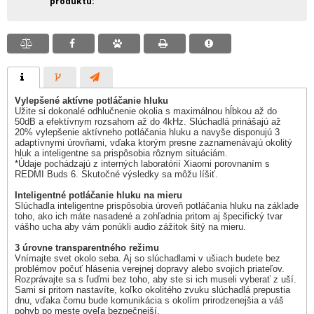
produktu
Vylepšené aktívne potláčanie hluku
Užite si dokonalé odhlučnenie okolia s maximálnou hĺbkou až do
50dB a efektívnym rozsahom až do 4kHz. Slúchadlá prinášajú až
20% vylepšenie aktívneho potláčania hluku a navyše disponujú 3
adaptívnymi úrovňami, vďaka ktorým presne zaznamenávajú okolitý
hluk a inteligentne sa prispôsobia rôznym situáciám.
*Údaje pochádzajú z interných laboratórií Xiaomi porovnaním s
REDMI Buds 6. Skutočné výsledky sa môžu líšiť.
Inteligentné potláčanie hluku na mieru
Slúchadla inteligentne prispôsobia úroveň potláčania hluku na základe
toho, ako ich máte nasadené a zohľadnia pritom aj špecifický tvar
vášho ucha aby vám ponúkli audio zážitok šitý na mieru.
3 úrovne transparentného režimu
Vnímajte svet okolo seba. Aj so slúchadlami v ušiach budete bez
problémov počuť hlásenia verejnej dopravy alebo svojich priateľov.
Rozprávajte sa s ľuďmi bez toho, aby ste si ich museli vyberať z uší.
Sami si pritom nastavíte, koľko okolitého zvuku slúchadlá prepustia
dnu, vďaka čomu bude komunikácia s okolím prirodzenejšia a váš
pohyb po meste oveľa bezpečnejší.