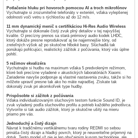
Potlačenie hluku pri hovoroch pomocou AI a troch mikrofónov
Vychutnajte si zrozumiteľné telefonáty v exteriéri, vďaka vylepšenej
odolnosti voči vetru s rýchlosťou až do 12 m/s.
11 mm dynamický menič s certifikáciou Hi-Res Audio Wireless
Vychutnajte si dokonale čistý zvuk plný detailov v tej najvyššej
kvalite. O precízny prenos sa stará prémiový audio kodek LHDC,
ktorý dokáže presne reprodukovať aj tie najjemnejšie tóny, od
zreteľných výšok až po skutočne hlboké basy. Slúchadlá tak
ponúkajú pohlcujúci, realistický zážitok z počúvania, ktorý vás úplne
pohltí.
5 režimov ekvalizéra
Vychutnajte si hudbu na maximum vďaka 5 predvoleným režimom,
ktoré boli precízne vyladené v akustických laboratóriách Xiaomi.
Zariadenie navyše podporuje aj vlastné nastavenia zvuku, takže si ho
môžete upraviť presne tak ako ho máte najradšej. Získate tak
dokonalý zvuk pri akomkoľvek type hudby.
Prispôsobte si zážitok z počúvania
Vďaka individualizovaným sluchovým testom funkcie Sound ID, je
zvuk vyladený podľa sluchového profilu a potrieb každého jednotlivca.
Vytvoríte si tak audio zážitok, ktorý je skutočne ušitý na mieru
priamo pre vás.
Jednoduchý a čistý dizajn
Návrat k tradičnému vertikálnemu tvaru rodiny REDMI so sebou
prináša čistý dizajn a hladký povrch, ktorý je neuveriteľne príjemný na
dotyk. Tento model už nie je len obyčajným kusom technológie, ale