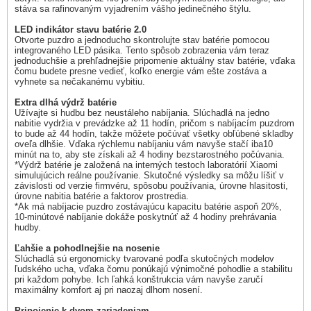
stáva sa rafinovaným vyjadrením vášho jedinečného štýlu.
LED indikátor stavu batérie 2.0
Otvorte puzdro a jednoducho skontrolujte stav batérie pomocou
integrovaného LED pásika. Tento spôsob zobrazenia vám teraz
jednoduchšie a prehľadnejšie pripomenie aktuálny stav batérie, vďaka
čomu budete presne vedieť, koľko energie vám ešte zostáva a
vyhnete sa nečakanému vybitiu.
Extra dlhá výdrž batérie
Užívajte si hudbu bez neustáleho nabíjania. Slúchadlá na jedno
nabitie vydržia v prevádzke až 11 hodín, pričom s nabíjacím puzdrom
to bude až 44 hodín, takže môžete počúvať všetky obľúbené skladby
oveľa dlhšie. Vďaka rýchlemu nabíjaniu vám navyše stačí iba10
minút na to, aby ste získali až 4 hodiny bezstarostného počúvania.
*Výdrž batérie je založená na interných testoch laboratórií Xiaomi
simulujúcich reálne používanie. Skutočné výsledky sa môžu líšiť v
závislosti od verzie firmvéru, spôsobu používania, úrovne hlasitosti,
úrovne nabitia batérie a faktorov prostredia.
*Ak má nabíjacie puzdro zostávajúcu kapacitu batérie aspoň 20%,
10-minútové nabíjanie dokáže poskytnúť až 4 hodiny prehrávania
hudby.
Ľahšie a pohodlnejšie na nosenie
Slúchadlá sú ergonomicky tvarované podľa skutočných modelov
ľudského ucha, vďaka čomu ponúkajú výnimočné pohodlie a stabilitu
pri každom pohybe. Ich ľahká konštrukcia vám navyše zaručí
maximálny komfort aj pri naozaj dlhom nosení.
Pripojenie k dvom zariadeniam