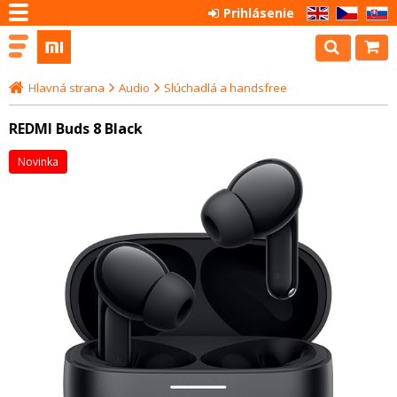
Prihlásenie
EN
CZ
SK
Hlavná strana
Audio
Slúchadlá a handsfree
REDMI Buds 8 Black
Novinka