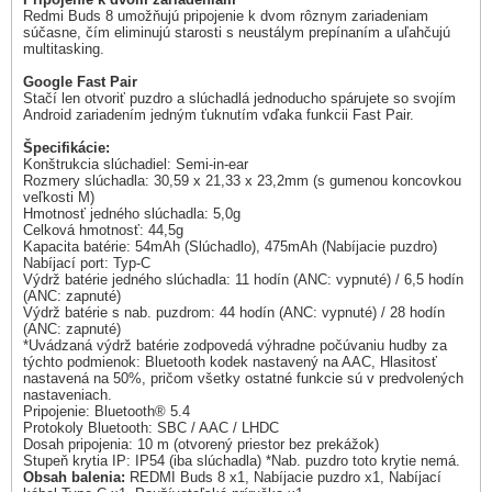
Redmi Buds 8 umožňujú pripojenie k dvom rôznym zariadeniam
súčasne, čím eliminujú starosti s neustálym prepínaním a uľahčujú
multitasking.
Google Fast Pair
Stačí len otvoriť puzdro a slúchadlá jednoducho spárujete so svojím
Android zariadením jedným ťuknutím vďaka funkcii Fast Pair.
Špecifikácie:
Konštrukcia slúchadiel: Semi-in-ear
Rozmery slúchadla: 30,59 x 21,33 x 23,2mm (s gumenou koncovkou
veľkosti M)
Hmotnosť jedného slúchadla: 5,0g
Celková hmotnosť: 44,5g
Kapacita batérie: 54mAh (Slúchadlo), 475mAh (Nabíjacie puzdro)
Nabíjací port: Typ-C
Výdrž batérie jedného slúchadla: 11 hodín (ANC: vypnuté) / 6,5 hodín
(ANC: zapnuté)
Výdrž batérie s nab. puzdrom: 44 hodín (ANC: vypnuté) / 28 hodín
(ANC: zapnuté)
*Uvádzaná výdrž batérie zodpovedá výhradne počúvaniu hudby za
týchto podmienok: Bluetooth kodek nastavený na AAC, Hlasitosť
nastavená na 50%, pričom všetky ostatné funkcie sú v predvolených
nastaveniach.
Pripojenie: Bluetooth® 5.4
Protokoly Bluetooth: SBC / AAC / LHDC
Dosah pripojenia: 10 m (otvorený priestor bez prekážok)
Stupeň krytia IP: IP54 (iba slúchadla) *Nab. puzdro toto krytie nemá.
Obsah balenia:
REDMI Buds 8 x1, Nabíjacie puzdro x1, Nabíjací