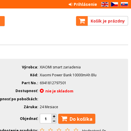
Prihlásenie
EN
CZ
SK
Košík je prázdny
Výrobca
XIAOMI smart zariadenia
Kód
Xiaomi Power Bank 10000mAh Blu
Part No.
6941812797501
Dostupnosť
nie je skladom
pnosť po pobočkách
Záruka
24 Mesiace
Do košíka
Objednať
odnotenie produktu
Hodnotené 0x