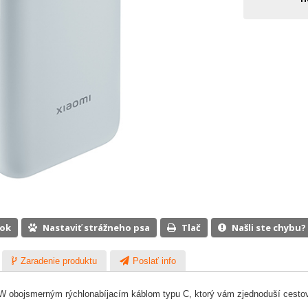
ook
Nastaviť strážneho psa
Tlač
Našli ste chybu?
Zaradenie produktu
Poslať info
 obojsmerným rýchlonabíjacím káblom typu C, ktorý vám zjednoduší cestova