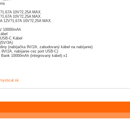
ria
V?1,67A 10V?2,25A MAX.
V?1,67A 10V?2,25A MAX.
3A 12V?1,67A 10V?2,25A MAX.
,7V 10000mAh
ábel
/USB-C Kábel
(5V/3A)
hodiny (nabíjačka 9V/2A, zabudovaný kábel na nabíjanie)
a 9V/2A, nabíjanie cez port USB-C)
 Bank 10000mAh (integrovaný kábel) x1
mystical.sk