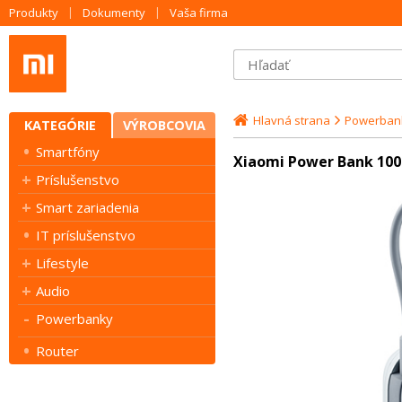
Produkty
Dokumenty
Vaša firma
Hlavná strana
Powerban
KATEGÓRIE
VÝROBCOVIA
Smartfóny
Xiaomi Power Bank 100
Príslušenstvo
Smart zariadenia
IT príslušenstvo
Lifestyle
Audio
Powerbanky
Router