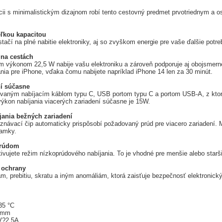
cii s minimalistickým dizajnom robí tento cestovný predmet prvotriednym a 
ľkou kapacitou
ačí na plné nabitie elektroniky, aj so zvyškom energie pre vaše ďalšie potre
 na cestách
 výkonom 22,5 W nabije vašu elektroniku a zároveň podporuje aj obojsmerné rý
ania pre iPhone, vďaka čomu nabijete napríklad iPhone 14 len za 30 minút.
ní súčasne
rovaným nabíjacím káblom typu C, USB portom typu C a portom USB-A, z kt
kon nabíjania viacerých zariadení súčasne je 15W.
jania bežných zariadení
znávací čip automaticky prispôsobí požadovaný prúd pre viacero zariadení. Mô
ramky.
prúdom
tivujete režim nízkoprúdového nabíjania. To je vhodné pre menšie alebo starši
 ochrany
m, prebitiu, skratu a iným anomáliám, ktorá zaisťuje bezpečnosť elektronický
35 °C
2 mm
V?2,5A