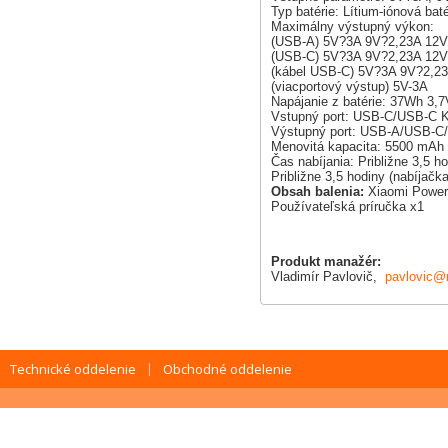
Typ batérie: Lítium-iónová baté
Maximálny výstupný výkon:
(USB-A) 5V?3A 9V?2,23A 12
(USB-C) 5V?3A 9V?2,23A 12
(kábel USB-C) 5V?3A 9V?2,2
(viacportový výstup) 5V-3A
Napájanie z batérie: 37Wh 3
Vstupný port: USB-C/USB-C K
Výstupný port: USB-A/USB-C
Menovitá kapacita: 5500 mAh 
Čas nabíjania: Približne 3,5 
Približne 3,5 hodiny (nabíjačk
Obsah balenia:
Xiaomi Power
Používateľská príručka x1
Produkt manažér:
Vladimír Pavlovič,
pavlovic@
Technické oddelenie
Obchodné oddelenie