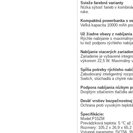
Svieže farebné varianty
Nízka sýtosť farieb v kombiná
ruke.
Kompaktná powerbanka s ve
Veľká kapacita 10000 mAh post
Už žiadne obavy z nabíjania
Rýchle nabíjanie s maximálnym
tu tiež podporu rýchleho nabíj
Nabíjanie viacerých zariade
Zariadenie je vybavené integ
výkonom 22,5 W. Maximálny vý
Spĺňa potreby rýchleho nabí
Zabudovaný inteligentný rozpo
Switch, slúchadlá a chytré ná
Podpora nabíjania nízkym 
Dvojitým stlačením tlačidla ak
Deväť vrstiev bezpečnostnej
Ochrana proti vysokým teplotá
Špecifikácie:
Model:P15ZM
Prevádzková teplota: 5 °C až 
Rozmery: 105,2 x 26,9 x 65,
Vstupné parametre: 5V?3A, 9