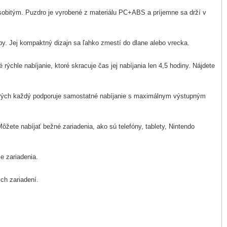
osobitým. Puzdro je vyrobené z materiálu PC+ABS a príjemne sa drží v
by. Jej kompaktný dizajn sa ľahko zmestí do dlane alebo vrecka.
chle nabíjanie, ktoré skracuje čas jej nabíjania len 4,5 hodiny. Nájdete
orých každý podporuje samostatné nabíjanie s maximálnym výstupným
žete nabíjať bežné zariadenia, ako sú telefóny, tablety, Nintendo
e zariadenia.
ch zariadení.