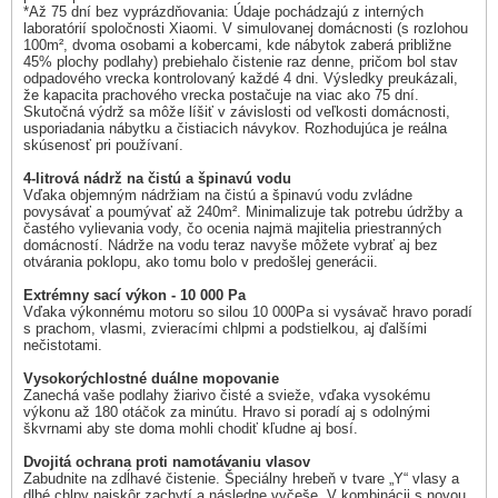
*Až 75 dní bez vyprázdňovania: Údaje pochádzajú z interných
laboratórií spoločnosti Xiaomi. V simulovanej domácnosti (s rozlohou
100m², dvoma osobami a kobercami, kde nábytok zaberá približne
45% plochy podlahy) prebiehalo čistenie raz denne, pričom bol stav
odpadového vrecka kontrolovaný každé 4 dni. Výsledky preukázali,
že kapacita prachového vrecka postačuje na viac ako 75 dní.
Skutočná výdrž sa môže líšiť v závislosti od veľkosti domácnosti,
usporiadania nábytku a čistiacich návykov. Rozhodujúca je reálna
skúsenosť pri používaní.
4-litrová nádrž na čistú a špinavú vodu
Vďaka objemným nádržiam na čistú a špinavú vodu zvládne
povysávať a poumývať až 240m². Minimalizuje tak potrebu údržby a
častého vylievania vody, čo ocenia najmä majitelia priestranných
domácností. Nádrže na vodu teraz navyše môžete vybrať aj bez
otvárania poklopu, ako tomu bolo v predošlej generácii.
Extrémny sací výkon - 10 000 Pa
Vďaka výkonnému motoru so silou 10 000Pa si vysávač hravo poradí
s prachom, vlasmi, zvieracími chlpmi a podstielkou, aj ďalšími
nečistotami.
Vysokorýchlostné duálne mopovanie
Zanechá vaše podlahy žiarivo čisté a svieže, vďaka vysokému
výkonu až 180 otáčok za minútu. Hravo si poradí aj s odolnými
škvrnami aby ste doma mohli chodiť kľudne aj bosí.
Dvojitá ochrana proti namotávaniu vlasov
Zabudnite na zdĺhavé čistenie. Špeciálny hrebeň v tvare „Y“ vlasy a
dlhé chlpy najskôr zachytí a následne vyčeše. V kombinácii s novou