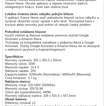
Xiaomi Home. Otvorte aplikáciu a objavte množstvo ďalších
inteligentných funkcií, ktoré vám uľahčia život.
Lokálne čistenie okolo nábytku jedným klikom.
V aplikácii Xiaomi Home stačí jednoducho klepnúť na kus nábytku a
vysávač okamžite vyrazí upratať v jeho okolí. Rozsypaná káva v
kuchyni alebo omrvinky pod stolom už nebudú žiadny problém.
Pohodlné ovládanie hlasom
Využiť môžete aj hlasové ovládanie pomocou služieb Google
Assistant a Amazon Alexa.
*Vyžaduje sa kompatibilné zariadenie s podporou Alexa a Google
Assistant. Služby Google Assistant a Amazon Alexa nie sú dostupné
v niektorých jazykoch a krajinách/regiónoch.
Špecifikácie:
Rozmery vysávača: 355 x 353,5 x 93mm
Menovitý výkon: 55W
Menovité napätie: 14,4 V
Nabíjacie napätie: 20V
Kapacita batérie: 5200mAh (Nominálna) / 4800mAh (Menovitá)
Čistá hmotnosť: 3,7 kg
Nabíjacia stanica:
Menovitý vstup: 220-240V (50/60Hz)
Menovitý výstup: 20V?0,9A
Výkon (pri vyprázdňovaní): 440W
Rozmery nabíjacej stanice: 328 x 415,5 x 507,5mm
Obsah balenia:
Robotický vysávač x1