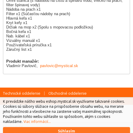
Omni stanica (s nádobou na čistú a špinavú vodu, vrecko na prach,
filter špinavej vody)
Nádoba na prach x1
Filter x1 (Súčasťou nádoby na prach)
Hlavná kefa x1
Kryt kefy x1
Držiak na mop x2 (Spolu s mopovacou podložkou)
Bočná kefa x1
Nab. kábel x1
Vizuálny manuál x1
Používateľská príručka x1
Záručný list x1
Produkt manažér:
Vladimír Pavlovič,
pavlovic@mystical.sk
Technické oddelenie
Obchodné oddelenie
K prevádzke nášho webu eshop.mystical.sk využívame takzvané cookies.
Cookies sú súbory slúžiace na prispôsobenie obsahu webu, na meranie
jeho funkčnosti a všeobecne na zaistenie vašej maximálnej spokojnosti.
Používaním tohto webu súhlasíte so spôsobom, akým s cookies
nakladáme.
Viac informácií...
Mystical SK
Súhlasím
CyberSoft s.r.o.
Technické riešenie © 2026