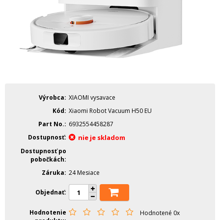
Výrobca
XIAOMI vysavace
Kód
Xiaomi Robot Vacuum H50 EU
Part No.
6932554458287
Dostupnosť
nie je skladom
Dostupnosť po
pobočkách
Záruka
24 Mesiace
Objednať
Hodnotenie
Hodnotené 0x