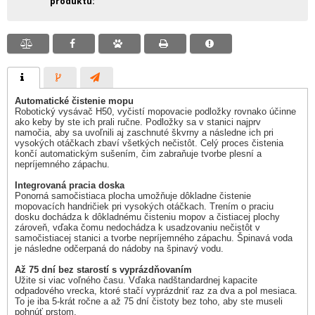
produktu
Automatické čistenie mopu
Robotický vysávač H50, vyčistí mopovacie podložky rovnako účinne
ako keby by ste ich prali ručne. Podložky sa v stanici najprv
namočia, aby sa uvoľnili aj zaschnuté škvrny a následne ich pri
vysokých otáčkach zbaví všetkých nečistôt. Celý proces čistenia
končí automatickým sušením, čim zabraňuje tvorbe plesní a
nepríjemného zápachu.
Integrovaná pracia doska
Ponorná samočistiaca plocha umožňuje dôkladne čistenie
mopovacích handričiek pri vysokých otáčkach. Trením o praciu
dosku dochádza k dôkladnému čisteniu mopov a čistiacej plochy
zároveň, vďaka čomu nedochádza k usadzovaniu nečistôt v
samočistiacej stanici a tvorbe nepríjemného zápachu. Špinavá voda
je následne odčerpaná do nádoby na špinavý vodu.
Až 75 dní bez starostí s vyprázdňovaním
Užite si viac voľného času. Vďaka nadštandardnej kapacite
odpadového vrecka, ktoré stačí vyprázdniť raz za dva a pol mesiaca.
To je iba 5-krát ročne a až 75 dní čistoty bez toho, aby ste museli
pohnúť prstom.