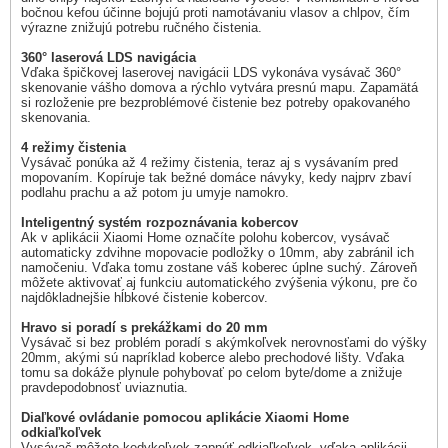
bočnou kefou účinne bojujú proti namotávaniu vlasov a chlpov, čím
výrazne znižujú potrebu ručného čistenia.
360° laserová LDS navigácia
Vďaka špičkovej laserovej navigácii LDS vykonáva vysávač 360°
skenovanie vášho domova a rýchlo vytvára presnú mapu. Zapamätá
si rozloženie pre bezproblémové čistenie bez potreby opakovaného
skenovania.
4 režimy čistenia
Vysávač ponúka až 4 režimy čistenia, teraz aj s vysávaním pred
mopovaním. Kopíruje tak bežné domáce návyky, kedy najprv zbaví
podlahu prachu a až potom ju umyje namokro.
Inteligentný systém rozpoznávania kobercov
Ak v aplikácii Xiaomi Home označíte polohu kobercov, vysávač
automaticky zdvihne mopovacie podložky o 10mm, aby zabránil ich
namočeniu. Vďaka tomu zostane váš koberec úplne suchý. Zároveň
môžete aktivovať aj funkciu automatického zvýšenia výkonu, pre čo
najdôkladnejšie hĺbkové čistenie kobercov.
Hravo si poradí s prekážkami do 20 mm
Vysávač si bez problém poradí s akýmkoľvek nerovnosťami do výšky
20mm, akými sú napríklad koberce alebo prechodové lišty. Vďaka
tomu sa dokáže plynule pohybovať po celom byte/dome a znižuje
pravdepodobnosť uviaznutia.
Diaľkové ovládanie pomocou aplikácie Xiaomi Home
odkiaľkoľvek
Vysávač môžete kedykoľvek zapnúť odkiaľkoľvek, vďaka aplikácii