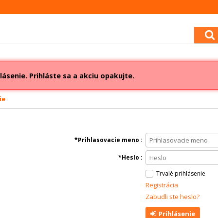
lásenie. Prihláste sa a akciu opakujte.
ie
Prihlasovacie meno
Heslo
Trvalé prihlásenie
Registrácia
Zabudli ste heslo?
Prihlásenie