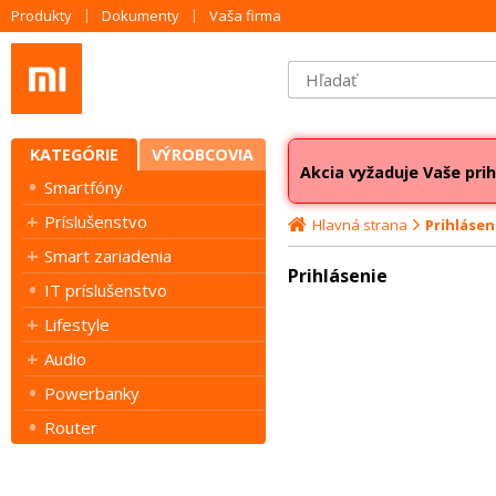
Produkty
Dokumenty
Vaša firma
KATEGÓRIE
VÝROBCOVIA
Akcia vyžaduje Vaše prih
Smartfóny
Príslušenstvo
Hlavná strana
Prihlásen
Smart zariadenia
Prihlásenie
IT príslušenstvo
Lifestyle
Audio
Powerbanky
Router