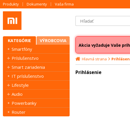
Produkty
Dokumenty
Vaša firma
KATEGÓRIE
VÝROBCOVIA
Akcia vyžaduje Vaše prih
Smartfóny
Príslušenstvo
Hlavná strana
Prihlásen
Smart zariadenia
Prihlásenie
IT príslušenstvo
Lifestyle
Audio
Powerbanky
Router