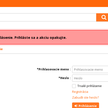
lásenie. Prihláste sa a akciu opakujte.
ie
Prihlasovacie meno
Heslo
Trvalé prihlásenie
Registrácia
Zabudli ste heslo?
Prihlásenie