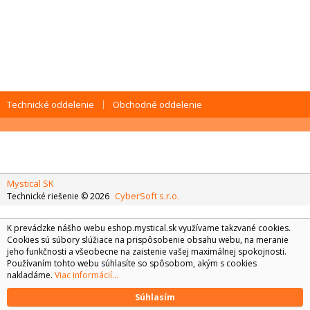
Technické oddelenie
Obchodné oddelenie
Mystical SK
CyberSoft s.r.o.
Technické riešenie © 2026
K prevádzke nášho webu eshop.mystical.sk využívame takzvané cookies.
Cookies sú súbory slúžiace na prispôsobenie obsahu webu, na meranie
jeho funkčnosti a všeobecne na zaistenie vašej maximálnej spokojnosti.
Používaním tohto webu súhlasíte so spôsobom, akým s cookies
nakladáme.
Viac informácií...
Súhlasím