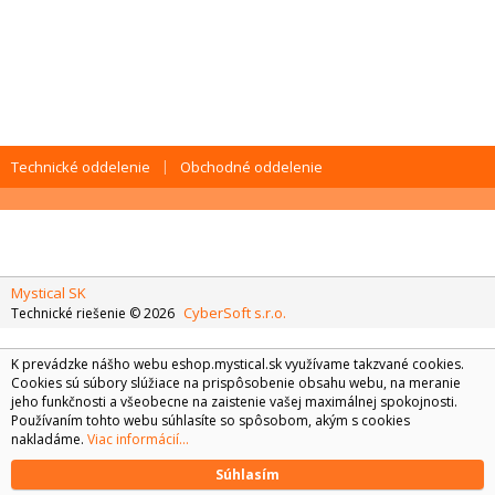
Technické oddelenie
Obchodné oddelenie
Mystical SK
CyberSoft s.r.o.
Technické riešenie © 2026
K prevádzke nášho webu eshop.mystical.sk využívame takzvané cookies.
Cookies sú súbory slúžiace na prispôsobenie obsahu webu, na meranie
jeho funkčnosti a všeobecne na zaistenie vašej maximálnej spokojnosti.
Používaním tohto webu súhlasíte so spôsobom, akým s cookies
nakladáme.
Viac informácií...
Súhlasím