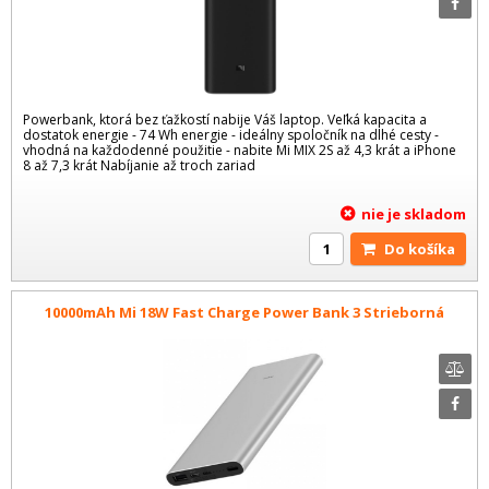
Powerbank, ktorá bez ťažkostí nabije Váš laptop. Veľká kapacita a
dostatok energie - 74 Wh energie - ideálny spoločník na dlhé cesty -
vhodná na každodenné použitie - nabite Mi MIX 2S až 4,3 krát a iPhone
8 až 7,3 krát Nabíjanie až troch zariad
nie je skladom
Do košíka
10000mAh Mi 18W Fast Charge Power Bank 3 Strieborná