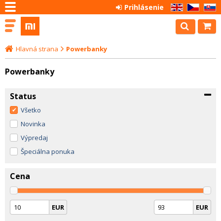
Prihlásenie
EN
CZ
SK
Hlavná strana
Powerbanky
Powerbanky
Status
Všetko
Novinka
Výpredaj
Špeciálna ponuka
Cena
EUR
EUR