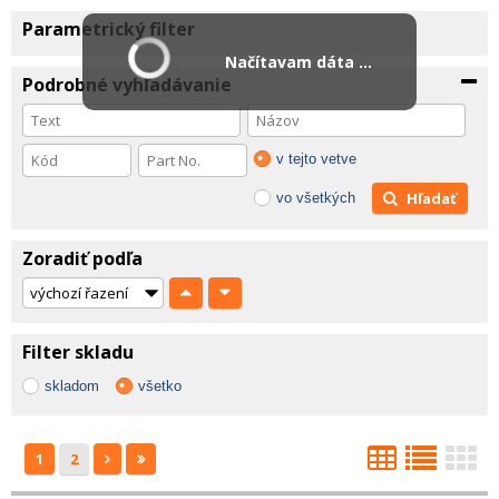
Parametrický filter
Načítavam dáta ...
Podrobné vyhľadávanie
v tejto vetve
Hľadať
vo všetkých
Zoradiť podľa
Filter skladu
skladom
všetko
1
2