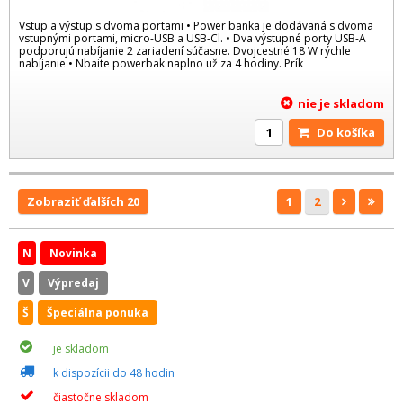
Vstup a výstup s dvoma portami • Power banka je dodávaná s dvoma
vstupnými portami, micro-USB a USB-Cl. • Dva výstupné porty USB-A
podporujú nabíjanie 2 zariadení súčasne. Dvojcestné 18 W rýchle
nabíjanie • Nbaite powerbak naplno už za 4 hodiny. Prík
nie je skladom
Do košíka
Zobraziť ďalších 20
1
2
N
Novinka
V
Výpredaj
Š
Špeciálna ponuka
je skladom
k dispozícii do 48 hodin
čiastočne skladom