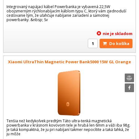
Integrovaný napájací kábel Powerbanka je vybavená 22,5W
obojsmerným rýchlonabíjacím káblom typu C, ktorý vám zjednoduší
cestovanie tým, že uľahčuje nabíjanie zariadení a samotnej
powerbanky. &nbsp; Sv
nie je skladom
Do košíka
Xiaomi UltraThin Magnetic Power Bank5000 15W GL Orange
Tenšia než kedykoľvek predtým Táto ultra-tenká magnetická
powerbanka v krásnom kovovom tele je hrubá len 6mm a váži iba 98g.
Je taká kompaktná, že ju pri nabíjaní takmer nepocítite a taká ľahká, že
ju môže