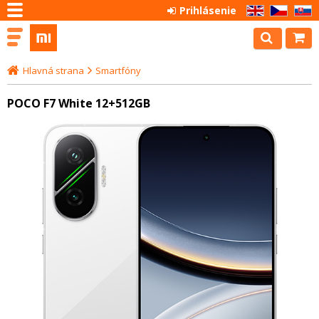
Prihlásenie
EN
CZ
SK
Hlavná strana
Smartfóny
POCO F7 White 12+512GB