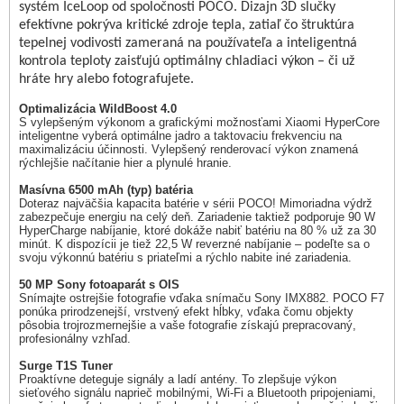
systém IceLoop od spoločnosti POCO. Dizajn 3D slučky
efektívne pokrýva kritické zdroje tepla, zatiaľ čo štruktúra
tepelnej vodivosti zameraná na používateľa a inteligentná
kontrola teploty zaisťujú optimálny chladiaci výkon – či už
hráte hry alebo fotografujete.
Optimalizácia WildBoost 4.0
S vylepšeným výkonom a grafickými možnosťami Xiaomi HyperCore
inteligentne vyberá optimálne jadro a taktovaciu frekvenciu na
maximalizáciu účinnosti. Vylepšený renderovací výkon znamená
rýchlejšie načítanie hier a plynulé hranie.
Masívna 6500 mAh (typ) batéria
Doteraz najväčšia kapacita batérie v sérii POCO! Mimoriadna výdrž
zabezpečuje energiu na celý deň. Zariadenie taktiež podporuje 90 W
HyperCharge nabíjanie, ktoré dokáže nabiť batériu na 80 % už za 30
minút. K dispozícii je tiež 22,5 W reverzné nabíjanie – podeľte sa o
svoju výkonnú batériu s priateľmi a rýchlo nabite iné zariadenia.
50 MP Sony fotoaparát s OIS
Snímajte ostrejšie fotografie vďaka snímaču Sony IMX882. POCO F7
ponúka prirodzenejší, vrstvený efekt hĺbky, vďaka čomu objekty
pôsobia trojrozmernejšie a vaše fotografie získajú prepracovaný,
profesionálny vzhľad.
Surge T1S Tuner
Proaktívne deteguje signály a ladí antény. To zlepšuje výkon
sieťového signálu naprieč mobilnými, Wi-Fi a Bluetooth pripojeniami,