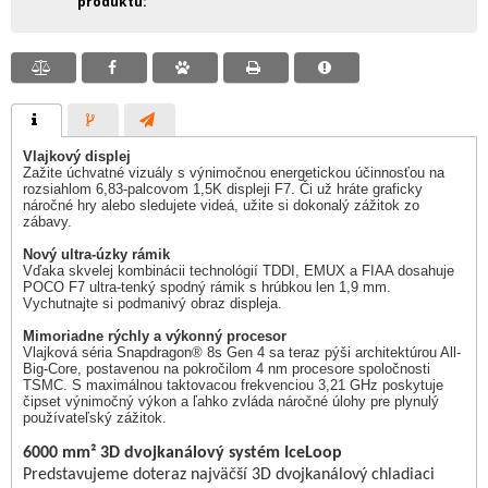
produktu
Vlajkový displej
Zažite úchvatné vizuály s výnimočnou energetickou účinnosťou na
rozsiahlom 6,83-palcovom 1,5K displeji F7. Či už hráte graficky
náročné hry alebo sledujete videá, užite si dokonalý zážitok zo
zábavy.
Nový ultra-úzky rámik
Vďaka skvelej kombinácii technológií TDDI, EMUX a FIAA dosahuje
POCO F7 ultra-tenký spodný rámik s hrúbkou len 1,9 mm.
Vychutnajte si podmanivý obraz displeja.
Mimoriadne rýchly a výkonný procesor
Vlajková séria Snapdragon® 8s Gen 4 sa teraz pýši architektúrou All-
Big-Core, postavenou na pokročilom 4 nm procesore spoločnosti
TSMC. S maximálnou taktovacou frekvenciou 3,21 GHz poskytuje
čipset výnimočný výkon a ľahko zvláda náročné úlohy pre plynulý
používateľský zážitok.
6000 mm² 3D dvojkanálový systém IceLoop
Predstavujeme doteraz najväčší 3D dvojkanálový chladiaci