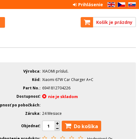
Prihlásenie
EN
CZ
SK
Košík je prázdny
Výrobca
XIAOMI prísluš.
Kód
Xiaomi 67W Car Charger A+C
Part No.
6941812704226
Dostupnosť
nie je skladom
pnosť po pobočkách
Záruka
24 Mesiace
Do košíka
Objednať
odnotenie produktu
Hodnotené 0x