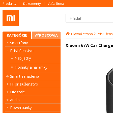
Produkty
Dokumenty
Vaša firma
Hlavná strana
Príslušens
KATEGÓRIE
VÝROBCOVIA
Smartfóny
Xiaomi 67W Car Charge
Príslušenstvo
Nabíjačky
Hodinky a náramky
Smart zariadenia
IT príslušenstvo
Lifestyle
Audio
Powerbanky