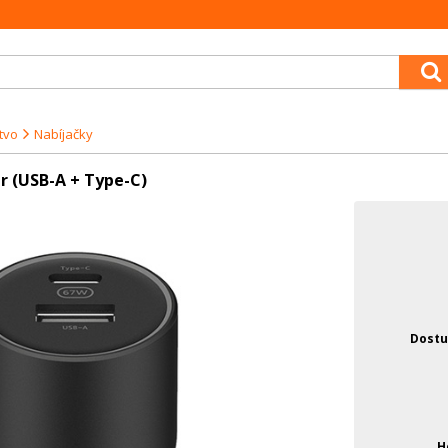
tvo
Nabíjačky
r (USB-A + Type-C)
Dostu
H