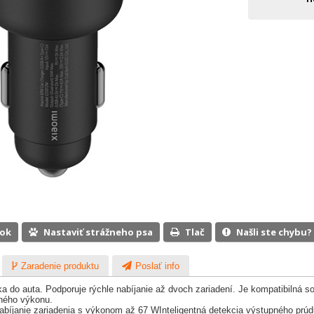
ook
Nastaviť strážneho psa
Tlač
Našli ste chybu?
Zaradenie produktu
Poslať info
do auta. Podporuje rýchle nabíjanie až dvoch zariadení. Je kompatibilná so 
pného výkonu.
nabíjanie zariadenia s výkonom až 67 W
Inteligentná detekcia výstupného prú