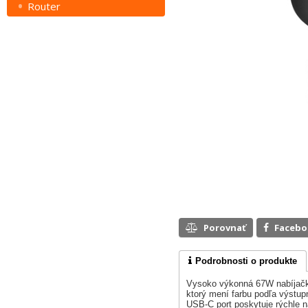
Router
Porovnať
Faceb
Podrobnosti o produkte
Vysoko výkonná 67W nabíjačka 
ktorý mení farbu podľa výstu
USB-C port poskytuje rýchle 