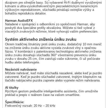
dizajnom pre silnejšie basy. Sú vybavené Hi-Fi duálnymi vyváženými
kotvami a ultra-vysokofrekvenčným piezoelektrickým keramickým
výškovým reproduktorom, slúchadlá prinášajú ostrejšie výšky a
bohatšiu reprodukciu detailov.
Harman AudioEFX
Naladené v spolupráci s odborníkmi zo spoločnosti Harman, aby
poskytli dva špeciálne profily ekvalizéra. Môžete si tiež vybrať z
viacerých zvukových režimov, ktoré vyhovujú vašim preferenciám.
Systém aktívneho zníženia úniku zvuku
Okrem tradičnej štruktúry proti úniku zvuku, dodatočný 10 mm menič
na zníženie úniku zvuku aktívne vysiela zvukové vlny s opačnou
fázou. V kombinácii s patentovanou technológiou aktívneho zníženia
úniku zvuku dosahujú slúchadlá 360° všestrannú prevenciu úniku
zvuku v dosahu 25 cm, čím zaisťujú vaše súkromie, či už počúvate
hudbu alebo telefonujete.
Nezávislé nahrávanie
Môžete nahrávať, keď máte slúchadlá nasadené, alebo keď je puzdro
zatvorené. Keď je puzdro slúchadiel zatvorené, trojitým klepnutím na
tlačidlo nabíjacieho puzdra zapnete alebo vypnete režim nahrávania.
AI titulky
Rýchlym gestom prebudíte inteligentného asistenta, čím umožníte
preklad a prepis v reálnom čase na vašom smartfóne.
Špecifikácie:
Frekvenčný rozsah: 20 Hz – 20 kHz