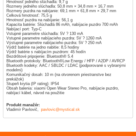
Hmotnosť jedného slúchadla: 9,7 g
Rozmery jedného slúchadla: 50,8 mm × 34,8 mm × 16,7 mm
Rozmery puzdra na nabíjanie: 69,1 mm × 61,8 mm × 29,7 mm
Celková hmotnosť: 75,5 g
Hmotnosť puzdra na nabíjanie: 56,1 g
Kapacita batérie: Slúchadlá 86 mAh, nabíjacie puzdro 700 mAh
Nabíjací port: Typ-C
Vstupné parametre slúchadla: 5V ? 130 mA
Vstupné parametre nabíjacieho puzdra: 5V ? 1260 mA
Výstupné parametre nabíjacieho puzdra: 5V ? 250 mA
Výdrž batérie na jedno nabitie: 8,5 hodiny
Výdrž batérie s nabíjacím puzdrom: 45 hodín
Bezdrôtové pripojenie: Bluetooth® 5.4
Bluetooth protokoly: Bluetooth®Low Energy / HFP / A2DP / AVRCP
Bluetooth kodeky: AAC / SBLDC / LDAC (podporované s vybranými
modelmi)
Komunikačný dosah: 10 m (na otvorenom priestranstve bez
prekážok)
Stupeň krytia (IP rating): IP54
Obsah balenia: xiaomi Open Wear Stereo Pro, nabíjacie puzdro,
nabíjací kábel, návod na použitie
Produkt manažér:
Vladimír Pavlovič,
pavlovic@mystical.sk