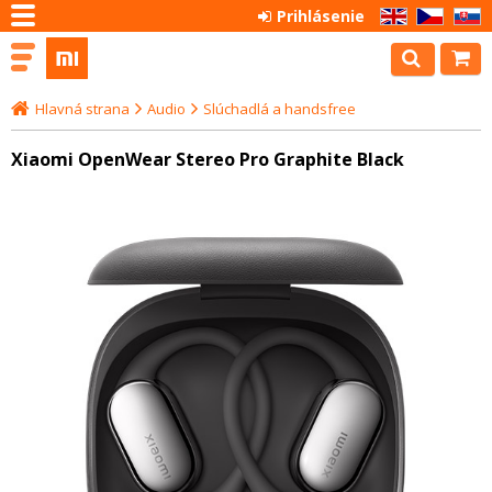
Prihlásenie
EN
CZ
SK
Hlavná strana
Audio
Slúchadlá a handsfree
Xiaomi OpenWear Stereo Pro Graphite Black