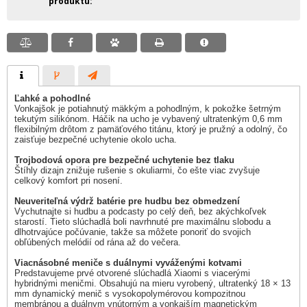
produktu
Ľahké a pohodlné
Vonkajšok je potiahnutý mäkkým a pohodlným, k pokožke šetrným
tekutým silikónom. Háčik na ucho je vybavený ultratenkým 0,6 mm
flexibilným drôtom z pamäťového titánu, ktorý je pružný a odolný, čo
zaisťuje bezpečné uchytenie okolo ucha.
Trojbodová opora pre bezpečné uchytenie bez tlaku
Štíhly dizajn znižuje rušenie s okuliarmi, čo ešte viac zvyšuje
celkový komfort pri nosení.
Neuveriteľná výdrž batérie pre hudbu bez obmedzení
Vychutnajte si hudbu a podcasty po celý deň, bez akýchkoľvek
starostí. Tieto slúchadlá boli navrhnuté pre maximálnu slobodu a
dlhotrvajúce počúvanie, takže sa môžete ponoriť do svojich
obľúbených melódií od rána až do večera.
Viacnásobné meniče s duálnymi vyváženými kotvami
Predstavujeme prvé otvorené slúchadlá Xiaomi s viacerými
hybridnými meničmi. Obsahujú na mieru vyrobený, ultratenký 18 × 13
mm dynamický menič s vysokopolymérovou kompozitnou
membránou a duálnym vnútorným a vonkajším magnetickým