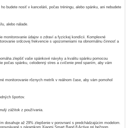
 ho budete nosiť v kancelárii, počas tréningu, alebo spánku, ani nebudete
u, alebo nálade.
ie monitorovanie údajov o zdraví a fyzickej kondícii. Komplexné
torovanie srdcovej frekvencie s upozorneniami na obnormálnu činnosť a
pomáha zlepšiť vaše spánkové návyky a kvalitu spánku pomocou
anie počas spánku, celodenný stres a cvičenie pred spaním, aby vám
esné monitorovanie rôznych metrík v reálnom čase, aby vám pomohol
odných športov.
nulý zážitok z používania.
čím dosahuje až 29% zlepšenie v porovnaní s predchádzajúcim modelom.
ú porovnávané s náramkom Xiaomi Smart Band 8 Active pri bežnom