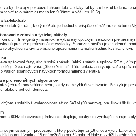
 veľký displej v pôsobivo ľahkom tele. Je taký ľahký, že bez ohľadu na to či
tra-tenké telo náramku meria len 9.99mm a váži len 16.5g.
k a kedykoľvek
ymeniteľným rám, ktorý môžete jednoducho prispôsobiť vášmu osobitému štýl
rovanie zdravia a fyzickej aktivity
ej kondícii. Inteligentný náramok je vybavený optickým senzorom pre presnejš
oskytnú presné a profesionálne výsledky. Samozrejmosťou je celodenné moni
ie okysličenia krvi a vibračné upozornenia na nízku hladinu kyslíka v krvi.
nku
náva spánkové fázy, ako hlboký spánok, ľahký spánok a spánok REM , čím 
hnológii. Spoznajte vaše „Sleep Animal“. Táto funkcia analyzuje vaše správ
d o vašich spánkových návykoch formou milého zvieratka.
áze profesionálnych algoritmov
tových režimov vrátane behu, jazdy na bicykli či veslovania. Poskytuje pr
nku, alebo v pohodlí domova.
chýbať spoľahlivá vodeodolnosť až do 5ATM (50 metrov), pre širokú škálu v
ým
 a 60Hz obnovovacej frekvencii displeja, poskytuje vynikajúci a najmä ply
a novým úsporným procesorom, ktorý poskytuje až 18-dňovú výdrž batérie, 
ejšieho používania a 18 dní bežného používania. *Údaje o výdrži batérie s