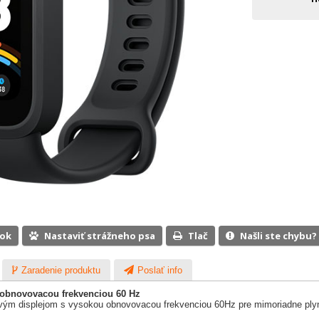
ook
Nastaviť strážneho psa
Tlač
Našli ste chybu?
Zaradenie produktu
Poslať info
u obnovovacou frekvenciou 60 Hz
vým displejom s vysokou obnovovacou frekvenciou 60Hz pre mimoriadne plynu