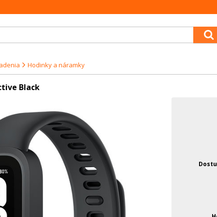
iadenia
Hodinky a náramky
tive Black
Dostu
H