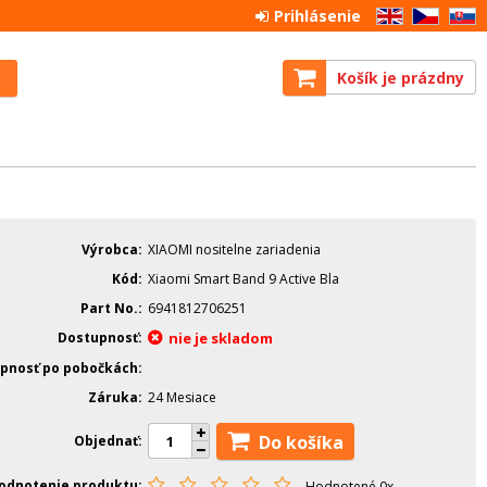
Prihlásenie
EN
CZ
SK
Košík je prázdny
Výrobca
XIAOMI nositelne zariadenia
Kód
Xiaomi Smart Band 9 Active Bla
Part No.
6941812706251
Dostupnosť
nie je skladom
pnosť po pobočkách
Záruka
24 Mesiace
Do košíka
Objednať
odnotenie produktu
Hodnotené 0x