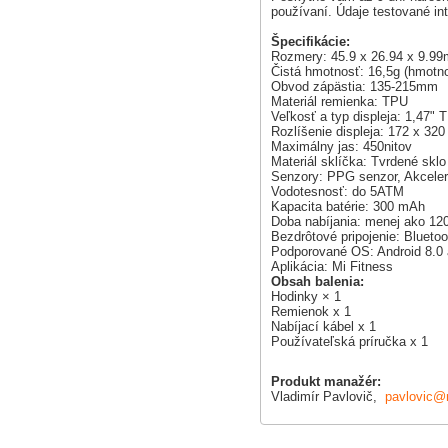
používaní. Údaje testované in
Špecifikácie:
Rozmery: 45.9 x 26.94 x 9.9
Čistá hmotnosť: 16,5g (hmotn
Obvod zápästia: 135-215mm
Materiál remienka: TPU
Veľkosť a typ displeja: 1,47" T
Rozlíšenie displeja: 172 x 320
Maximálny jas: 450nitov
Materiál sklíčka: Tvrdené sklo
Senzory: PPG senzor, Akcele
Vodotesnosť: do 5ATM
Kapacita batérie: 300 mAh
Doba nabíjania: menej ako 12
Bezdrôtové pripojenie: Blueto
Podporované OS: Android 8.0 
Aplikácia: Mi Fitness
Obsah balenia:
Hodinky × 1
Remienok x 1
Nabíjací kábel x 1
Používateľská príručka x 1
Produkt manažér:
Vladimír Pavlovič,
pavlovic@