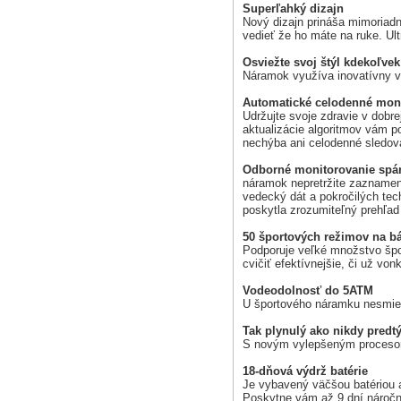
Superľahký dizajn
Nový dizajn prináša mimoriadne
vedieť že ho máte na ruke. Ul
Osviežte svoj štýl kdekoľve
Náramok využíva inovatívny v
Automatické celodenné monito
Udržujte svoje zdravie v dobr
aktualizácie algoritmov vám p
nechýba ani celodenné sledovan
Odborné monitorovanie spá
náramok nepretržite zazname
vedecký dát a pokročilých tec
poskytla zrozumiteľný prehľa
50 športových režimov na b
Podporuje veľké množstvo špor
cvičiť efektívnejšie, či už vo
Vodeodolnosť do 5ATM
U športového náramku nesmie 
Tak plynulý ako nikdy predt
S novým vylepšeným procesorom
18-dňová výdrž batérie
Je vybavený väčšou batériou 
Poskytne vám až 9 dní náročn