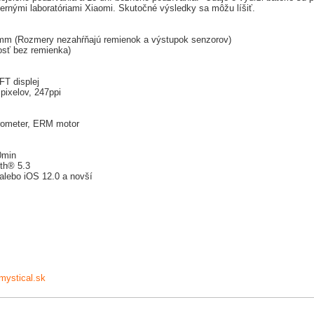
ternými laboratóriami Xiaomi. Skutočné výsledky sa môžu líšiť.
9mm (Rozmery nezahŕňajú remienok a výstupok senzorov)
osť bez remienka)
FT displej
 pixelov, 247ppi
rometer, ERM motor
0min
oth® 5.3
alebo iOS 12.0 a novší
mystical.sk