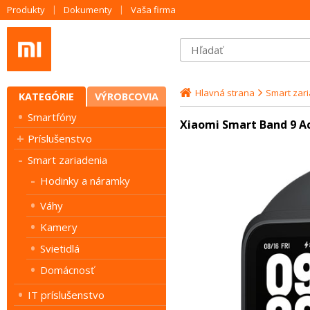
Produkty
Dokumenty
Vaša firma
Hlavná strana
Smart zar
KATEGÓRIE
VÝROBCOVIA
Smartfóny
Xiaomi Smart Band 9 Ac
Príslušenstvo
Smart zariadenia
Hodinky a náramky
Váhy
Kamery
Svietidlá
Domácnosť
IT príslušenstvo